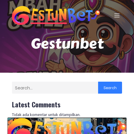
Gestunbet
Search
Latest Comments
Tidak ada komentar untuk ditampilkan.