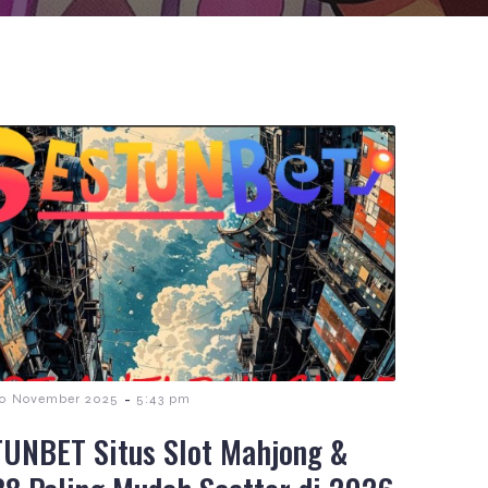
-
0 November 2025
5:43 pm
UNBET Situs Slot Mahjong &