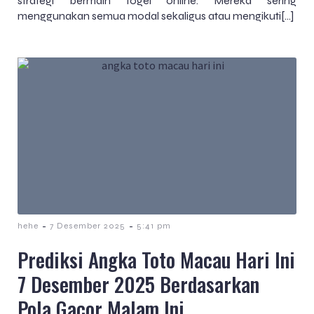
strategi bermain togel online. Mereka sering
menggunakan semua modal sekaligus atau mengikuti[…]
-
-
hehe
7 Desember 2025
5:41 pm
Prediksi Angka Toto Macau Hari Ini
7 Desember 2025 Berdasarkan
Pola Gacor Malam Ini