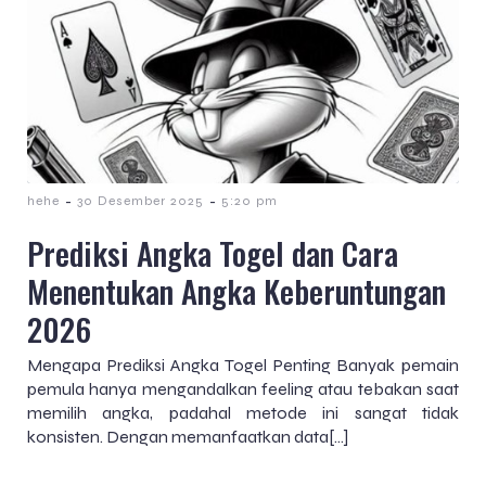
-
-
hehe
30 Desember 2025
5:20 pm
Prediksi Angka Togel dan Cara
Menentukan Angka Keberuntungan
2026
Mengapa Prediksi Angka Togel Penting Banyak pemain
pemula hanya mengandalkan feeling atau tebakan saat
memilih angka, padahal metode ini sangat tidak
konsisten. Dengan memanfaatkan data[…]