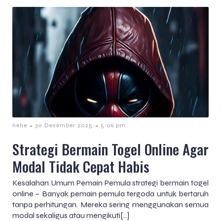
-
-
hehe
30 Desember 2025
5:06 pm
Strategi Bermain Togel Online Agar
Modal Tidak Cepat Habis
Kesalahan Umum Pemain Pemula strategi bermain togel
online – Banyak pemain pemula tergoda untuk bertaruh
tanpa perhitungan. Mereka sering menggunakan semua
modal sekaligus atau mengikuti[…]