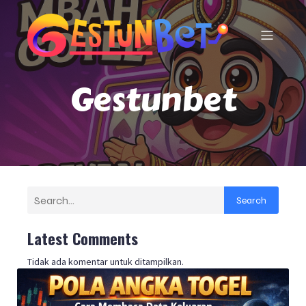
Gestunbet
Search
Latest Comments
Tidak ada komentar untuk ditampilkan.