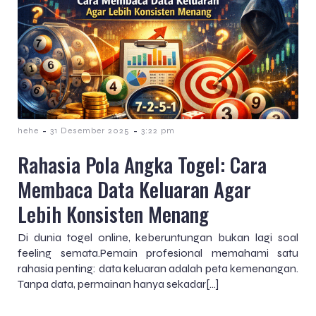
-
-
hehe
31 Desember 2025
3:22 pm
Rahasia Pola Angka Togel: Cara
Membaca Data Keluaran Agar
Lebih Konsisten Menang
Di dunia togel online, keberuntungan bukan lagi soal
feeling semata.Pemain profesional memahami satu
rahasia penting: data keluaran adalah peta kemenangan.
Tanpa data, permainan hanya sekadar[…]