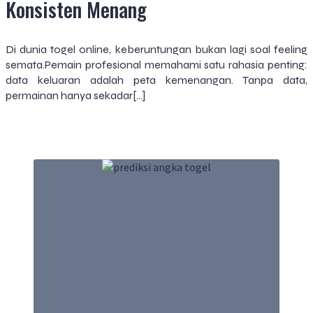
Konsisten Menang
Di dunia togel online, keberuntungan bukan lagi soal feeling
semata.Pemain profesional memahami satu rahasia penting:
data keluaran adalah peta kemenangan. Tanpa data,
permainan hanya sekadar[…]